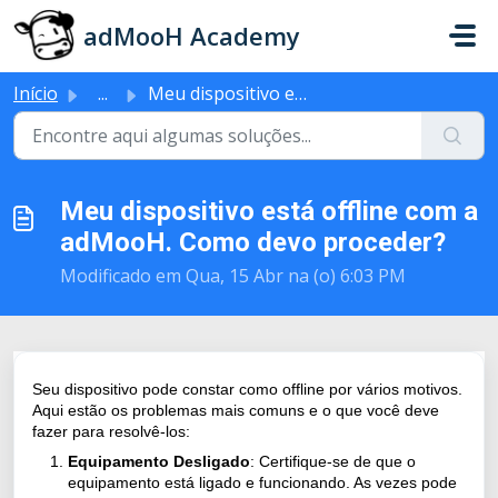
Ir para o conteúdo principal
adMooH Academy
Início
...
Meu dispositivo está offline com a adMooH. Como devo proc...
Meu dispositivo está offline com a
adMooH. Como devo proceder?
Modificado em Qua, 15 Abr na (o) 6:03 PM
Seu dispositivo pode constar como offline por vários motivos.
Aqui estão os problemas mais comuns e o que você deve
fazer para resolvê-los:
Equipamento Desligado
: Certifique-se de que o
equipamento está ligado e funcionando. As vezes pode