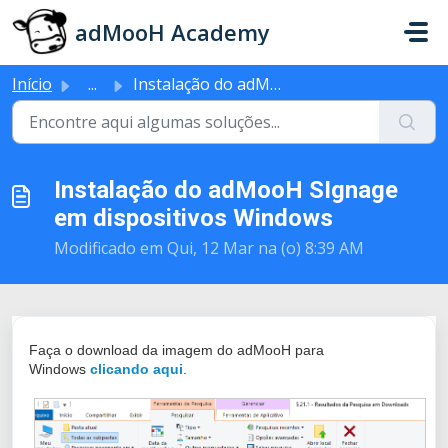
Ir para o conteúdo principal
adMooH Academy
Início
...
Instalação do adMooH SIgnage em dispositivos Windows
Instalação do adMooH SIgnage
em dispositivos Windows
Modificado em Qui, 12 Mar na (o) 8:39 AM
Faça o download da imagem do adMooH para
Windows
clicando aqui
.