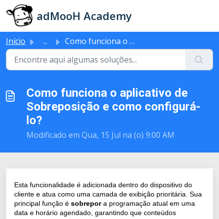
Ir para o conteúdo principal
adMooH Academy
Início
...
Como funciona o aplicativo de Sobreposição e como configu...
Como funciona o aplicativo de
Sobreposição e como configurá-
lo?
Modificado em Qua, 15 Jul na (o) 9:00 AM
Esta funcionalidade é adicionada dentro do dispositivo do
cliente e atua como uma camada de exibição prioritária. Sua
principal função é
sobrepor
a programação atual em uma
data e horário agendado, garantindo que conteúdos